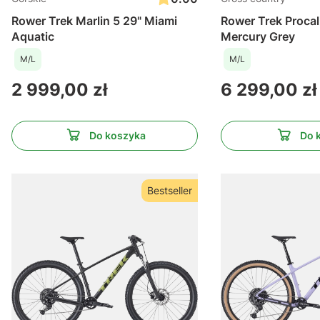
Rower Trek Marlin 5 29" Miami
Rower Trek Procal
Aquatic
Mercury Grey
M/L
M/L
Cena
Cena
2 999,00 zł
6 299,00 zł
Do koszyka
Do 
Bestseller