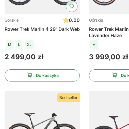
0.00
Górskie
Górskie
Rower Trek Marlin 4 29" Dark Web
Rower Trek Marlin
Lavender Haze
M
L
XL
M
Cena
Cena
2 499,00 zł
3 999,00 zł
Do koszyka
Do 
Bestseller