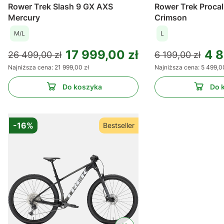
Rower Trek Slash 9 GX AXS
Rower Trek Procal
Mercury
Crimson
M/L
L
17 999,00 zł
4 8
26 499,00 zł
6 199,00 zł
Najniższa cena:
21 999,00 zł
Najniższa cena:
5 499,0
Do koszyka
Do 
-16%
Bestseller