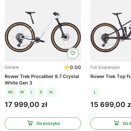
0.00
Górskie
Full Suspension
Rower Trek Procaliber 9.7 Crystal
Rower Trek Top F
White Gen 3
ML
M
L
S
XL
L
Cena
Cena
17 999,00 zł
15 699,00 z
Do koszyka
Do 