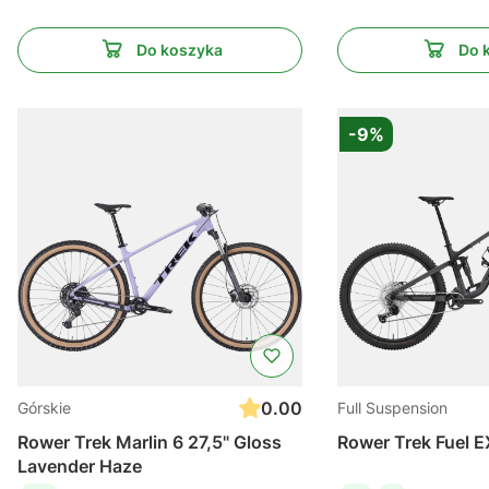
Do koszyka
Do 
-9%
0.00
Górskie
Full Suspension
Rower Trek Marlin 6 27,5" Gloss
Rower Trek Fuel E
Lavender Haze