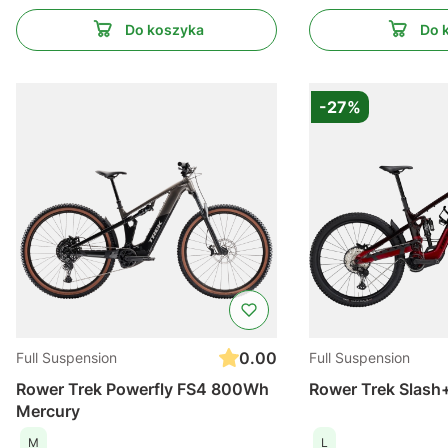
Do koszyka
Do 
-27%
0.00
Full Suspension
Full Suspension
Rower Trek Powerfly FS4 800Wh
Rower Trek Slash
Mercury
M
L