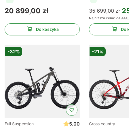
Cena
20 899,00 zł
25
35 699,00 zł
Najniższa cena:
29 999,
Do koszyka
Do 
-32%
-21%
5.00
Full Suspension
Cross country