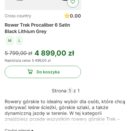
0.00
Cross country
Rower Trek Procaliber 6 Satin
Black Lithium Grey
M
L
4 899,00 zł
5 799,00 zł
Najniższa cena:
5 499,00 zł
Do koszyka
Strona
z 1
Rowery górskie to idealny wybór dla osób, które chcą
odkrywać leśne ścieżki, górskie szlaki, a także
dynamiczną jazdę w terenie. W tej kategorii
znajdziesz przede wszystkim rowery górskie Trek –
od wszechstronnych modeli
hardtail
z serii Trek
Marlin, przez szybkie i sztywne rowery XC jak
Czytaj więcej ▾