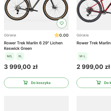
0.00
Górskie
Górskie
Rower Trek Marlin 6 29" Lichen
Rower Trek Marlin
Keswick Green
M/L
XL
M-L
Cena
Cena
3 999,00 zł
2 999,00 zł
Do koszyka
Do 