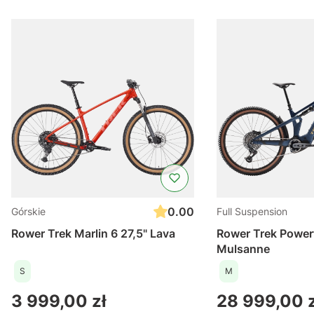
0.00
Górskie
Full Suspension
Rower Trek Marlin 6 27,5" Lava
Rower Trek Powerf
Mulsanne
S
M
Cena
Cena
3 999,00 zł
28 999,00 z