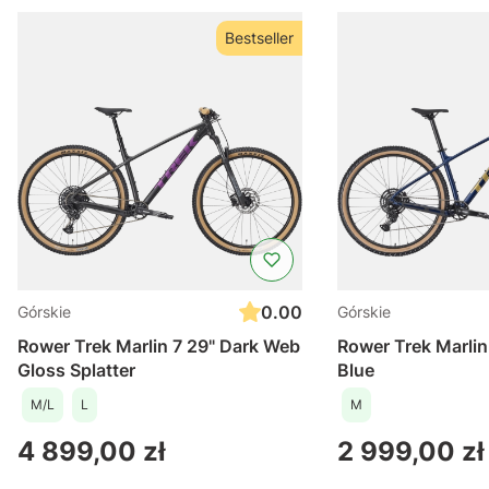
Bestseller
0.00
Górskie
Górskie
Rower Trek Marlin 7 29" Dark Web
Rower Trek Marli
Gloss Splatter
Blue
M/L
L
M
Cena
Cena
4 899,00 zł
2 999,00 zł