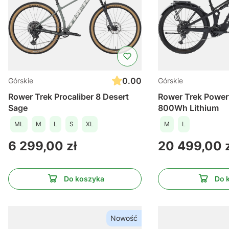
0.00
Górskie
Górskie
Rower Trek Procaliber 8 Desert
Rower Trek Power
Sage
800Wh Lithium
ML
M
L
S
XL
M
L
Cena
Cena
6 299,00 zł
20 499,00 
Do koszyka
Do 
Nowość