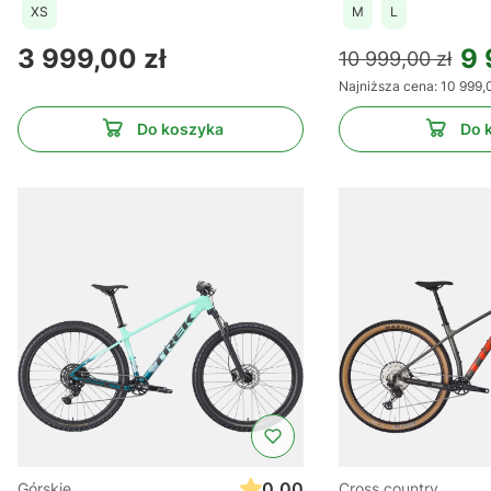
XS
M
L
Cena
3 999,00 zł
9 
10 999,00 zł
Najniższa cena:
10 999,
Do koszyka
Do 
0.00
Górskie
Cross country