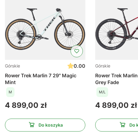
0.00
Górskie
Górskie
Rower Trek Marlin 7 29" Magic
Rower Trek Marlin
Mint
Grey Fade
M
M/L
Cena
Cena
4 899,00 zł
4 899,00 zł
Do koszyka
Do 