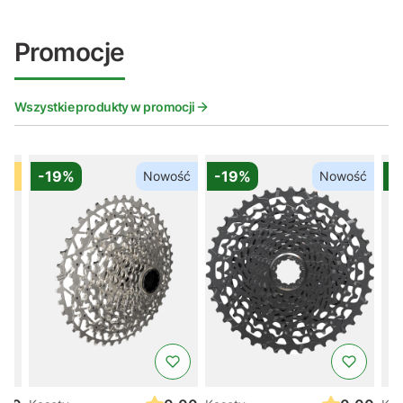
Promocje
Wszystkie produkty w promocji
-19%
-19%
-
ler
Nowość
Nowość