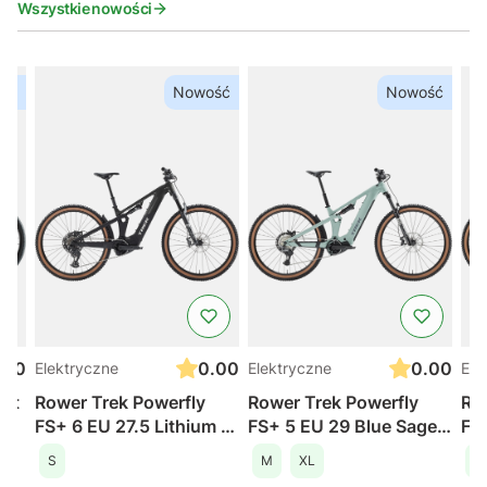
Wszystkie nowości
ść
Nowość
Nowość
.00
0.00
0.00
Elektryczne
Elektryczne
Ele
ort
Rower Trek Powerfly
Rower Trek Powerfly
Ro
FS+ 6 EU 27.5 Lithium /
FS+ 5 EU 29 Blue Sage /
FS
r
Trek Black
Catalina Fog
S
M
XL
M