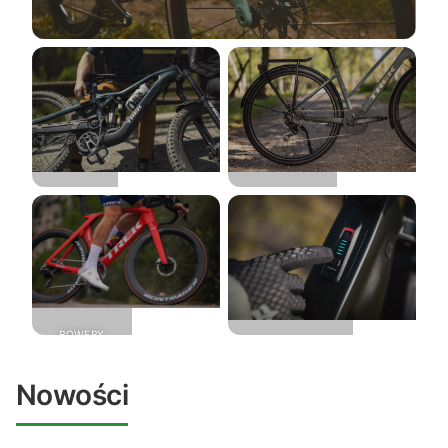
ROWERY
GRAVELOWE
ROWERY
ROWERY
MTB
CROSSOWE
ROWERY
SZOSOWE
ROWERY
ELEKTRYCZNE
Nowości