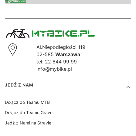
prywatności
.
Al.Niepodległości 119
02-585
Warszawa
tel: 22 844 99 99
info@mybike.pl
Linki w stopce
JEDŹ Z NAMI
Dołącz do Teamu MTB
Dołącz do Teamu Gravel
Jedź z Nami na Stravie