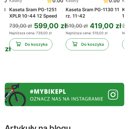
.00
0.00
0.00
Kasety
Kasety
Kas
MTB
Kaseta Sram PG-1251
Kaseta Sram PG-1130 11
Ka
XPLR 10-44 12 Speed
rz. 11-42
10
599,00 zł
419,00 zł
739,00 zł
519,00 zł
30
Najniższa cena:
739,00 zł
Najniższa cena:
519,00 zł
Najn
Do koszyka
Do koszyka
 zł
Artykuły na blogu