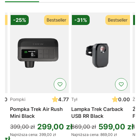
-25%
-31%
-
ler
Bestseller
Bestseller
.00
4.77
0.00
Pompki
Tył
Żel
Pompka Trek Air Rush
Lampka Trek Carback
Żel
Mini Black
USB RR Black
Fu
299,00 zł
599,00 zł
399,00 zł
869,00 zł
11,
Najniższa cena:
399,00 zł
Najniższa cena:
869,00 zł
Najn
 zł