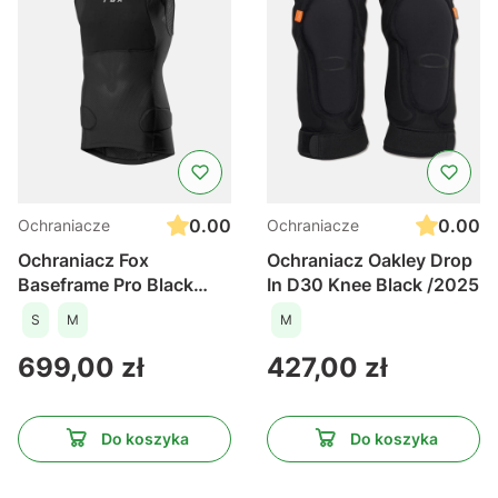
Dobrze dobrane ochraniacze pomagają spokojniej
pokonywać techniczne odcinki, ćwiczyć nowe
umiejętności i czerpać więcej radości z jazdy w
terenie.
0.00
0.00
Ochraniacze
Ochraniacze
Ochraniacz Fox
Ochraniacz Oakley Drop
Baseframe Pro Black
In D30 Knee Black /2025
/2023
S
M
M
Cena
Cena
699,00 zł
427,00 zł
Do koszyka
Do koszyka