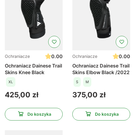
0.00
0.00
Ochraniacze
Ochraniacze
Ochraniacz Dainese Trail
Ochraniacz Dainese Trail
Skins Knee Black
Skins Elbow Black /2022
XL
S
M
Cena
Cena
425,00 zł
375,00 zł
Do koszyka
Do koszyka