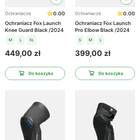
0.00
0.00
Ochraniacze
Ochraniacze
Ochraniacz Fox Launch
Ochraniacz Fox Launch
Knee Guard Black /2024
Pro Elbow Black /2024
M
L
XL
S
M
L
Cena
Cena
449,00 zł
399,00 zł
Do koszyka
Do koszyka