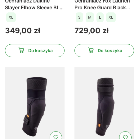
Ochraniacz Dakine
Ochraniacz Fox Launch
Slayer Elbow Sleeve BLK
Pro Knee Guard Black
XL /2024
/2024
XL
S
M
L
XL
Cena
Cena
349,00 zł
729,00 zł
Do koszyka
Do koszyka