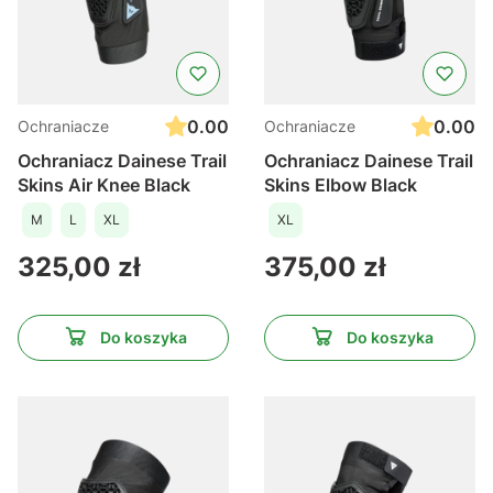
0.00
0.00
Ochraniacze
Ochraniacze
Ochraniacz Dainese Trail
Ochraniacz Dainese Trail
Skins Air Knee Black
Skins Elbow Black
M
L
XL
XL
Cena
Cena
325,00 zł
375,00 zł
Do koszyka
Do koszyka