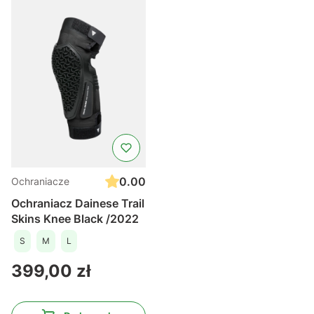
0.00
Ochraniacze
Ochraniacz Dainese Trail
Skins Knee Black /2022
S
M
L
Cena
399,00 zł