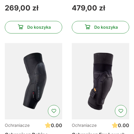
Cena
Cena
269,00 zł
479,00 zł
Do koszyka
Do koszyka
0.00
0.00
Ochraniacze
Ochraniacze