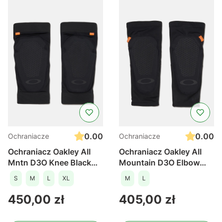
0.00
0.00
Ochraniacze
Ochraniacze
Ochraniacz Oakley All
Ochraniacz Oakley All
Mntn D3O Knee Black
Mountain D3O Elbow
/2025
Black /2025
S
M
L
XL
M
L
Cena
Cena
450,00 zł
405,00 zł