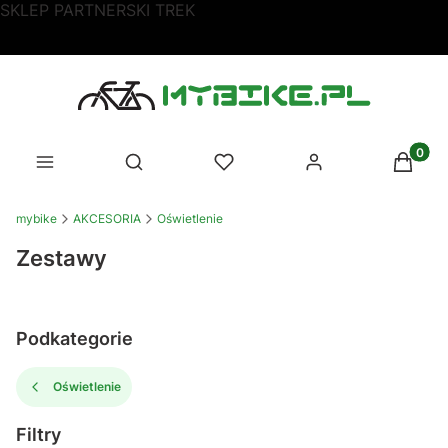
SKLEP PARTNERSKI TREK
Produk
Otwórz wyszukiwarkę
mybike
AKCESORIA
Oświetlenie
Zestawy
Podkategorie
Oświetlenie
Filtry