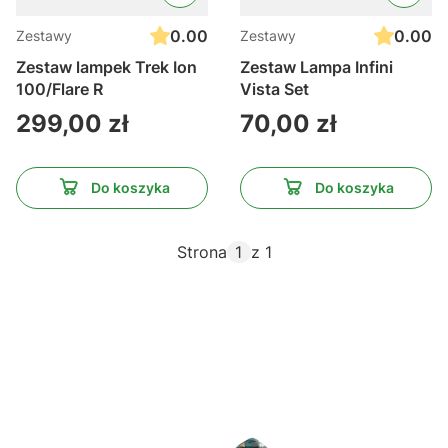
0.00
0.00
Zestawy
Zestawy
Zestaw lampek Trek Ion
Zestaw Lampa Infini
100/Flare R
Vista Set
Cena
Cena
299,00 zł
70,00 zł
Do koszyka
Do koszyka
Strona
z 1