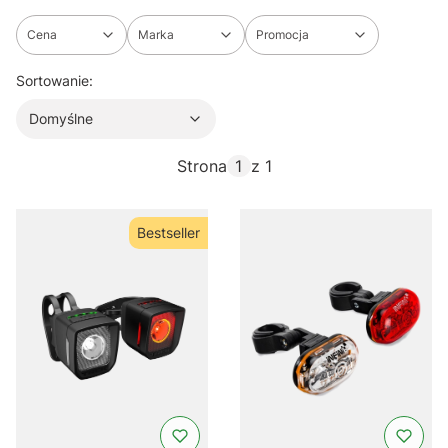
Cena
Marka
Promocja
Koniec filtrów
Domyślne
Sortowanie:
Domyślne
Strona
z 1
Bestseller