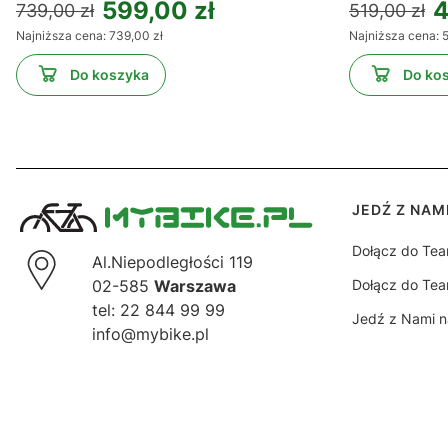
599,00 zł
4
739,00 zł
519,00 zł
Najniższa cena:
739,00 zł
Najniższa cena:
5
Do koszyka
Do ko
Linki w s
JEDŹ Z NAM
Dołącz do Te
Al.Niepodległości 119
02-585
Warszawa
Dołącz do Tea
tel: 22 844 99 99
Jedź z Nami n
info@mybike.pl