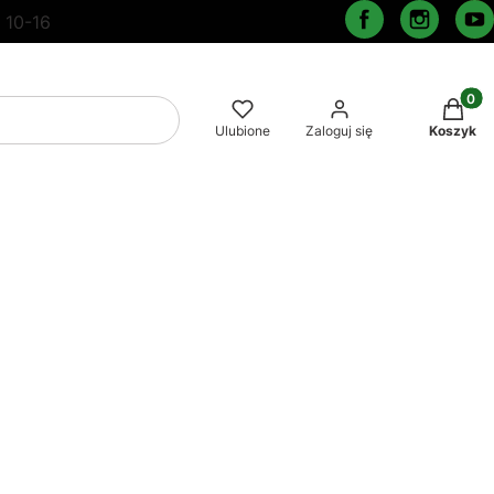
 10-16
Produkt
Wyczyść
Szukaj
Ulubione
Zaloguj się
Koszyk