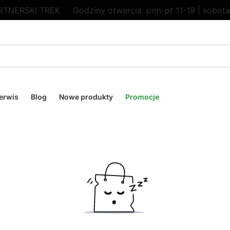
RTNERSKI TREK
Godziny otwarcia: pon-pt 11-19 | sobota
erwis
Blog
Nowe produkty
Promocje