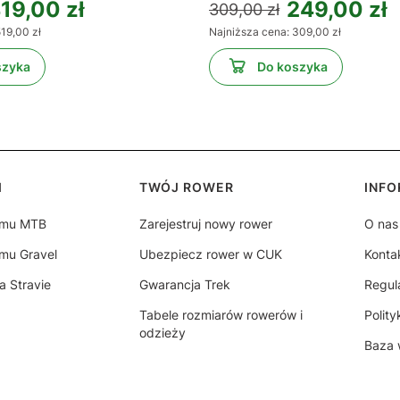
19,00 zł
249,00 zł
309,00 zł
19,00 zł
Najniższa cena:
309,00 zł
szyka
Do koszyka
topce
I
TWÓJ ROWER
INF
amu MTB
Zarejestruj nowy rower
O nas
mu Gravel
Ubezpiecz rower w CUK
Konta
a Stravie
Gwarancja Trek
Regul
Tabele rozmiarów rowerów i
Polit
odzieży
Baza 