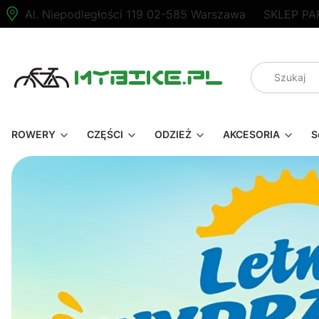
Al. Niepodległości 119 02-585 Warszawa
SKLEP PA
ROWERY
CZĘŚCI
ODZIEŻ
AKCESORIA
S