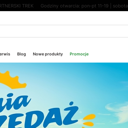
RTNERSKI TREK
Godziny otwarcia: pon-pt 11-19 | sobota
erwis
Blog
Nowe produkty
Promocje