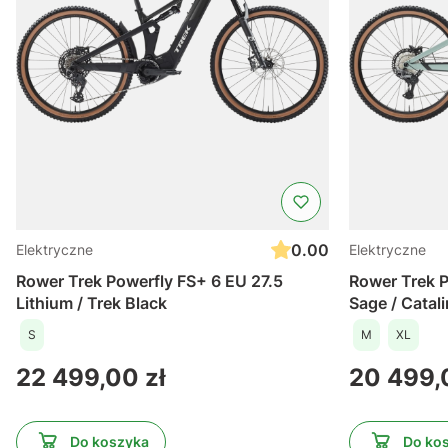
0.00
Elektryczne
Elektryczne
Rower Trek Powerfly FS+ 6 EU 27.5
Rower Trek P
Lithium / Trek Black
Sage / Catal
S
M
XL
Cena
Cena
22 499,00 zł
20 499,
Do koszyka
Do ko