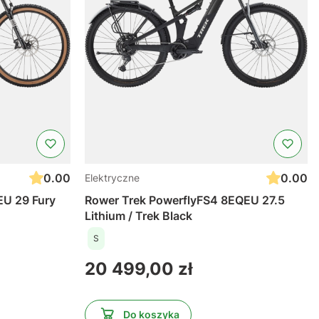
0.00
0.00
Elektryczne
EU 29 Fury
Rower Trek PowerflyFS4 8EQEU 27.5
Lithium / Trek Black
S
Cena
20 499,00 zł
Do koszyka