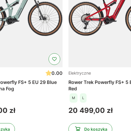
0.00
Elektryczne
owerfly FS+ 5 EU 29 Blue
Rower Trek Powerfly FS+ 5 
ina Fog
Red
M
L
Cena
00 zł
20 499,00 zł
szyka
Do koszyka