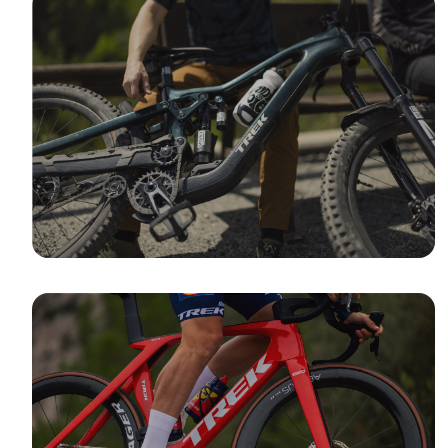
ROWERY
MTB