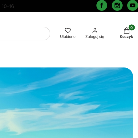
 10-16
Produkt
Wyczyść
Szukaj
Ulubione
Zaloguj się
Koszyk