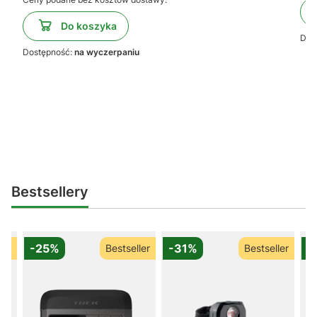
Do koszyka
Dos
Dostępność:
na wyczerpaniu
Bestsellery
-25%
-31%
-
ler
Bestseller
Bestseller