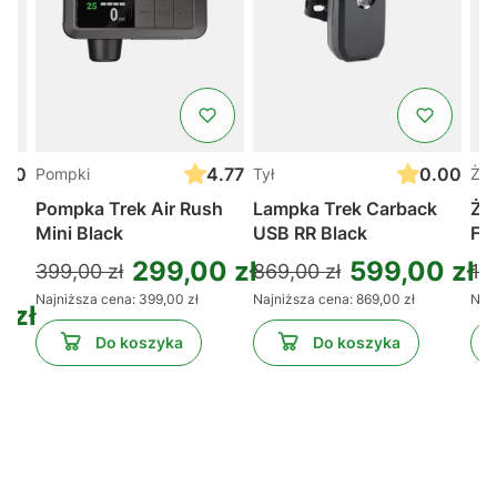
.00
4.77
0.00
Pompki
Tył
Żel
Pompka Trek Air Rush
Lampka Trek Carback
Żel
Mini Black
USB RR Black
Fu
299,00 zł
599,00 zł
399,00 zł
869,00 zł
11,
Najniższa cena:
399,00 zł
Najniższa cena:
869,00 zł
Najn
 zł
Do koszyka
Do koszyka