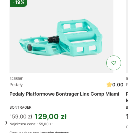
-19%
5268561
526
0.00
Pedały
Ped
Pedały Platformowe Bontrager Line Comp Miami
Pe
Mu
BONTRAGER
BO
Ce
129,00 zł
1
159,00 zł
.00
Najniższa cena:
159,00 zł
Cen
n
Ceny podane bez kosztów dostawy.