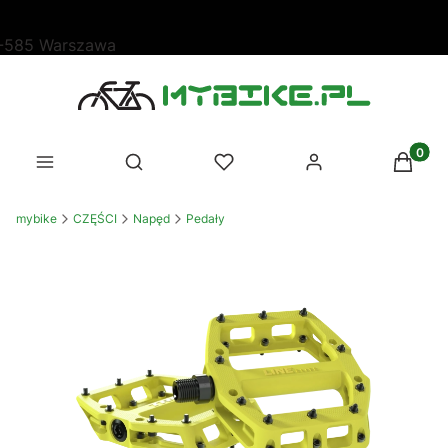
SKLEP PARTNERSKI TREK
Produk
Otwórz wyszukiwarkę
mybike
CZĘŚCI
Napęd
Pedały