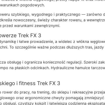
 warunkach pogodowych.
roweru szybkiego, wygodnego i praktycznego — zarówno do
kreśla nowoczesny, świeży charakter roweru, a wewnętrz
je przed warunkami zewnętrznymi.
owerze Trek FX 3
dynamikę i łatwe prowadzenie, a widelec z włókna węglo
hni. To szczególnie ważne podczas dłuższych tras, jazdy 
cza obsługę i ogranicza konieczność regulacji. Szeroki z
po na płaskich odcinkach. Hydrauliczne hamulce tarczo
kiego i fitness Trek FX 3
 rower do pracy, na trening, do sklepu i rekreacyjne przeja
lowego oraz ergonomiczne chwyty pomagają zmniejszyć z
obsługi, czystszy kokpit i łatwiejsza codzienna eksploata