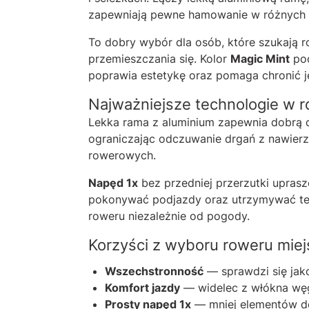
zapewniają pewne hamowanie w różnych
To dobry wybór dla osób, które szukają 
przemieszczania się. Kolor
Magic Mint
pod
poprawia estetykę oraz pomaga chronić 
Najważniejsze technologie w r
Lekka rama z aluminium zapewnia dobrą 
ograniczając odczuwanie drgań z nawierzc
rowerowych.
Napęd 1x
bez przedniej przerzutki uprasz
pokonywać podjazdy oraz utrzymywać tem
roweru niezależnie od pogody.
Korzyści z wyboru roweru miejs
Wszechstronność
— sprawdzi się jako
Komfort jazdy
— widelec z włókna węg
Prosty napęd 1x
— mniej elementów do 