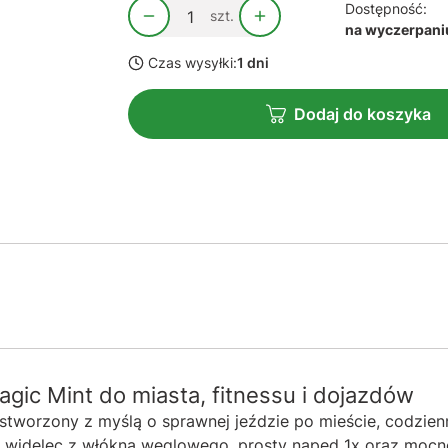
Dostępność:
szt.
na wyczerpani
Czas wysyłki:
1 dni
Dodaj do koszyka
ic Mint do miasta, fitnessu i dojazdów
worzony z myślą o sprawnej jeździe po mieście, codzienn
ę, widelec z włókna węglowego, prosty napęd 1x oraz mocn