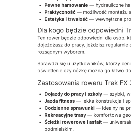
Pewne hamowanie
— hydrauliczne ham
Praktyczność
— możliwość montażu akce
Estetyka i trwałość
— wewnętrzne prow
Dla kogo będzie odpowiedni T
Ten rower będzie odpowiedni dla osób, kt
dojeżdżasz do pracy, jeździsz regularni
rozsądnym wyborem.
Sprawdzi się u użytkowników, którzy ceni
oświetlenie czy nóżkę można go łatwo d
Zastosowania roweru Trek FX 
Dojazdy do pracy i szkoły
— szybki, w
Jazda fitness
— lekka konstrukcja i 
Codzienne sprawunki
— idealny na pr
Rekreacyjne trasy
— komfortowa geome
Ścieżki rowerowe i asfalt
— uniwersaln
podmiejskim.