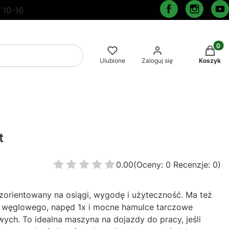
 10-16
Produkt
Wyczyść
Szukaj
Ulubione
Zaloguj się
Koszyk
t
0.00
(Oceny: 0 Recenzje: 0)
Przejdź do sekcji Opinie
orientowany na osiągi, wygodę i użyteczność. Ma też
a węglowego, napęd 1x i mocne hamulce tarczowe
ch. To idealna maszyna na dojazdy do pracy, jeśli