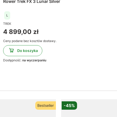
Rower Trek FX 3 Lunar Silver
L
TREK
Cena
4 899,00 zł
Ceny podane bez kosztów dostawy.
Do koszyka
Dostępność:
na wyczerpaniu
-45%
Bestseller