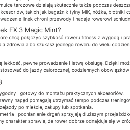
ulce tarczowe działają skutecznie także podczas deszcz
soriów, takich jak bagażnik tylny MIK, nóżka, błotniki cz
adzenie linek chroni przewody i nadaje rowerowi schludn
rek FX 3 Magic Mint?
óre chcą połączyć szybkość roweru fitness z wygodą i pra
e dla zdrowia albo szukasz jednego roweru do wielu codzi
ą lekkość, pewne prowadzenie i łatwą obsługę. Dzięki możl
ostosować do jazdy całorocznej, codziennych obowiązków 
3
ygodny i gotowy do montażu praktycznych akcesoriów.
sprawny napęd pomagają utrzymać tempo podczas treningó
zejazdy po mieście, zakupy lub spotkania.
tria i pochłanianie drgań sprzyjają dłuższym przejażdż
y charakter sprawia, że rower dobrze odnajduje się w zró