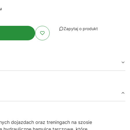
u
Zapytaj o produkt
ych dojazdach oraz treningach na szosie
e hydrauliczne hamulce tarczowe, które