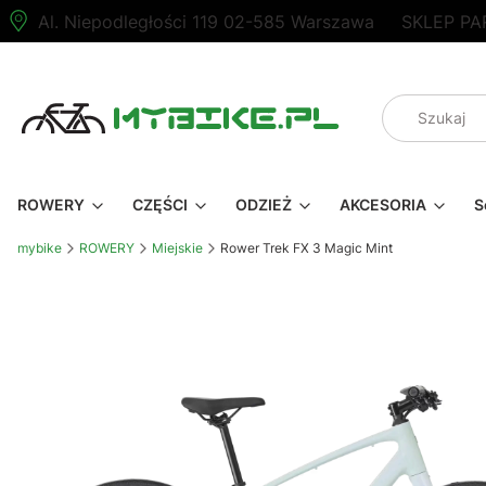
Al. Niepodległości 119 02-585 Warszawa
SKLEP PA
ROWERY
CZĘŚCI
ODZIEŻ
AKCESORIA
S
mybike
ROWERY
Miejskie
Rower Trek FX 3 Magic Mint