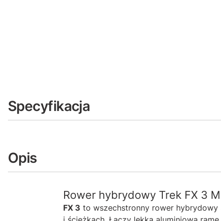
Specyfikacja
Opis
Rower hybrydowy Trek FX 3 Mag
FX 3
to wszechstronny rower hybrydowy st
i ścieżkach. Łączy lekką aluminiową ram