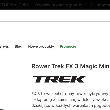
RTNERSKI TREK
Godziny otwarcia: pon-pt 11-19 | sobota
erwis
Blog
Nowe produkty
Promocje
Rower Trek FX 3 Magic Min
FX 3 to wszechstronny rower hybrydowy z
lekką ramę z aluminium, widelec z włókn
działające w każdych warunkach pogodowy