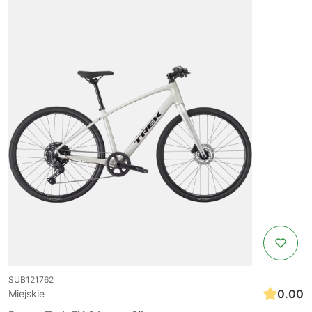
SUB121762
0.00
Miejskie