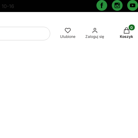
 10-16
Produkt
Wyczyść
Szukaj
Ulubione
Zaloguj się
Koszyk