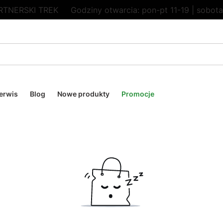
RTNERSKI TREK
Godziny otwarcia: pon-pt 11-19 | sobota
erwis
Blog
Nowe produkty
Promocje