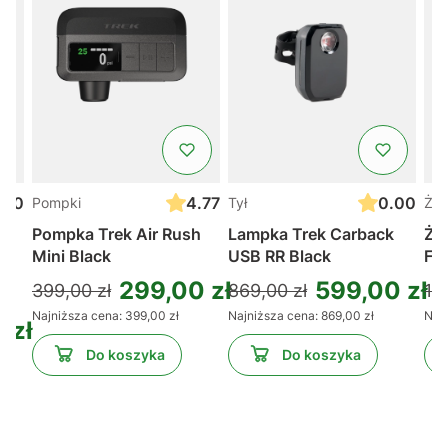
.00
4.77
0.00
Pompki
Tył
Żel
Pompka Trek Air Rush
Lampka Trek Carback
Żel
Mini Black
USB RR Black
Fu
299,00 zł
599,00 zł
399,00 zł
869,00 zł
11,
Najniższa cena:
399,00 zł
Najniższa cena:
869,00 zł
Najn
 zł
Do koszyka
Do koszyka