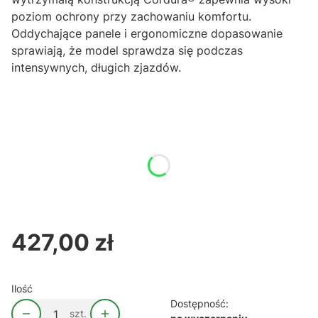
poziom ochrony przy zachowaniu komfortu.
Oddychające panele i ergonomiczne dopasowanie
sprawiają, że model sprawdza się podczas
intensywnych, długich zjazdów.
Wybierz wariant produktu:
Poszczególne warianty mogą różnić się ceną
*
M
Rozmiar
M
427,00 zł
Cena
Ilość
Dostępność:
szt.