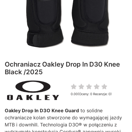
Ochraniacz Oakley Drop In D30 Knee
Black /2025
0.00
(Oceny: 0 Recenzje: 0)
Przejdź do sekcji Opinie
Oakley Drop In D3O Knee Guard
to solidne
ochraniacze kolan stworzone do wymagającej jazdy
MTB i downhill. Technologia D3O® w połączeniu z
wytrzymałą konstrukcją Cordura® zapewnia wysoki