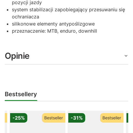
pozycji jazdy
system stabilizacji zapobiegający przesuwaniu się
ochraniacza
silikonowe elementy antypoślizgowe
przeznaczenie: MTB, enduro, downhill
Opinie
Bestsellery
-25%
-31%
-
ler
Bestseller
Bestseller