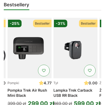
Bestsellery
-25%
-31%
-
ler
Bestseller
Bestseller
.00
4.77
0.00
Pompki
Tył
Żel
t
Pompka Trek Air Rush
Lampka Trek Carback
Żel
Mini Black
USB RR Black
Fu
299,00 zł
599,00 zł
399,00 zł
869,00 zł
11,