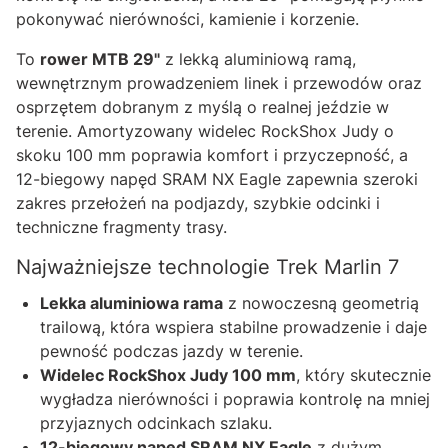
pokonywać nierówności, kamienie i korzenie.
To
rower MTB 29"
z lekką aluminiową ramą,
wewnętrznym prowadzeniem linek i przewodów oraz
osprzętem dobranym z myślą o realnej jeździe w
terenie. Amortyzowany widelec RockShox Judy o
skoku 100 mm poprawia komfort i przyczepność, a
12-biegowy napęd SRAM NX Eagle zapewnia szeroki
zakres przełożeń na podjazdy, szybkie odcinki i
techniczne fragmenty trasy.
Najważniejsze technologie Trek Marlin 7
Lekka aluminiowa rama
z nowoczesną geometrią
trailową, która wspiera stabilne prowadzenie i daje
pewność podczas jazdy w terenie.
Widelec RockShox Judy 100 mm
, który skutecznie
wygładza nierówności i poprawia kontrolę na mniej
przyjaznych odcinkach szlaku.
12-biegowy napęd SRAM NX Eagle
z dużym