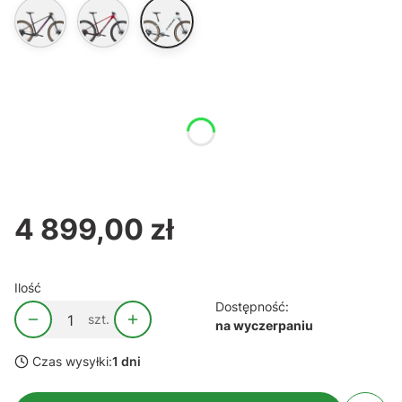
Wybierz wariant produktu:
Poszczególne warianty mogą różnić się ceną
*
M
Rozmiar
M
4 899,00 zł
Cena
Ilość
Dostępność:
szt.
na wyczerpaniu
Czas wysyłki:
1 dni