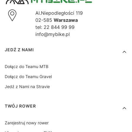
Al.Niepodległości 119
02-585
Warszawa
tel: 22 844 99 99
info@mybike.pl
Linki w stopce
JEDŹ Z NAMI
Dołącz do Teamu MTB
Dołącz do Teamu Gravel
Jedź z Nami na Stravie
TWÓJ ROWER
Zarejestruj nowy rower