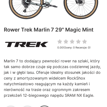
Rower Trek Marlin 7 29" Magic Mint
0.00
(Oceny: 0 Recenzje: 0)
Przejdź do sekcji Opinie
Marlin 7 to dodający pewności rower na szlaki, który
tak samo dobrze czuje się podczas codziennej jazdy,
jak i w głębi lasu. Oferuje idealny stosunek jakości do
ceny z amortyzowanym widelcem RockShox
natychmiastowo reagującym na każdy kamień i
nierówność na trasie oraz ogromnym zakresem
przełożeń 12-biegowego napędu SRAM NX Eagle.