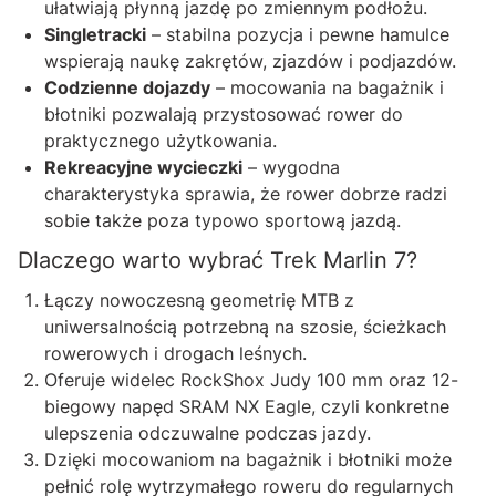
ułatwiają płynną jazdę po zmiennym podłożu.
Singletracki
– stabilna pozycja i pewne hamulce
wspierają naukę zakrętów, zjazdów i podjazdów.
Codzienne dojazdy
– mocowania na bagażnik i
błotniki pozwalają przystosować rower do
praktycznego użytkowania.
Rekreacyjne wycieczki
– wygodna
charakterystyka sprawia, że rower dobrze radzi
sobie także poza typowo sportową jazdą.
Dlaczego warto wybrać Trek Marlin 7?
Łączy nowoczesną geometrię MTB z
uniwersalnością potrzebną na szosie, ścieżkach
rowerowych i drogach leśnych.
Oferuje widelec RockShox Judy 100 mm oraz 12-
biegowy napęd SRAM NX Eagle, czyli konkretne
ulepszenia odczuwalne podczas jazdy.
Dzięki mocowaniom na bagażnik i błotniki może
pełnić rolę wytrzymałego roweru do regularnych