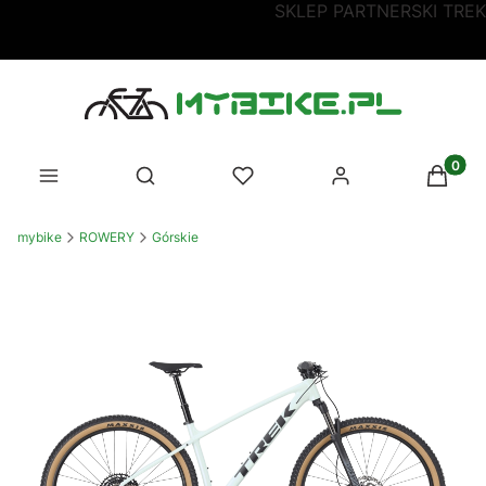
SKLEP PARTNERSKI TREK
Produk
Otwórz wyszukiwarkę
mybike
ROWERY
Górskie