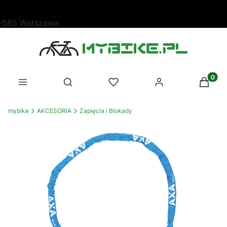
SKLEP PARTNERSKI TREK
Produk
Otwórz wyszukiwarkę
mybike
AKCESORIA
Zapięcia i Blokady