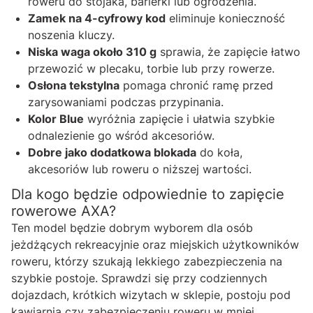
roweru do stojaka, barierki lub ogrodzenia.
Zamek na 4-cyfrowy kod
eliminuje konieczność
noszenia kluczy.
Niska waga około 310 g
sprawia, że zapięcie łatwo
przewozić w plecaku, torbie lub przy rowerze.
Osłona tekstylna
pomaga chronić ramę przed
zarysowaniami podczas przypinania.
Kolor Blue
wyróżnia zapięcie i ułatwia szybkie
odnalezienie go wśród akcesoriów.
Dobre jako dodatkowa blokada
do koła,
akcesoriów lub roweru o niższej wartości.
Dla kogo będzie odpowiednie to zapięcie
rowerowe AXA?
Ten model będzie dobrym wyborem dla osób
jeżdżących rekreacyjnie oraz miejskich użytkowników
roweru, którzy szukają lekkiego zabezpieczenia na
szybkie postoje. Sprawdzi się przy codziennych
dojazdach, krótkich wizytach w sklepie, postoju pod
kawiarnią czy zabezpieczeniu roweru w mniej