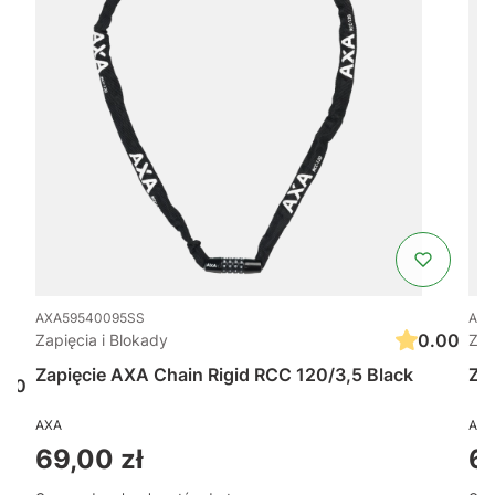
AXA59540095SS
AXA
0.00
Zapięcia i Blokady
Zap
Zapięcie AXA Chain Rigid RCC 120/3,5 Black
Za
.00
AXA
AXA
Cena
Ce
69,00 zł
6