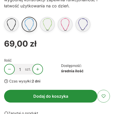
łatwość użytkowania na co dzień.
69,00 zł
Cena
Ilość
Dostępność:
szt.
średnia ilość
Czas wysyłki:
2 dni
Dodaj do koszyka
Zapytaj o produkt