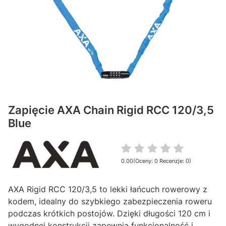
Zapięcie AXA Chain Rigid RCC 120/3,5
Blue
0.00
(Oceny: 0 Recenzje: 0)
Przejdź do sekcji Opinie
AXA Rigid RCC 120/3,5 to lekki łańcuch rowerowy z
kodem, idealny do szybkiego zabezpieczenia roweru
podczas krótkich postojów. Dzięki długości 120 cm i
wygodnej konstrukcji zapewnia funkcjonalność i