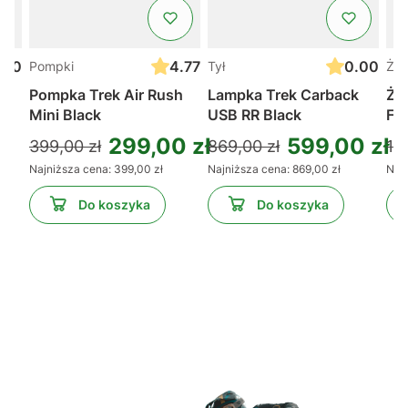
.00
4.77
0.00
Pompki
Tył
Żel
t
Pompka Trek Air Rush
Lampka Trek Carback
Żel
Mini Black
USB RR Black
Fu
299,00 zł
599,00 zł
399,00 zł
869,00 zł
11,
Najniższa cena:
399,00 zł
Najniższa cena:
869,00 zł
Najn
Do koszyka
Do koszyka