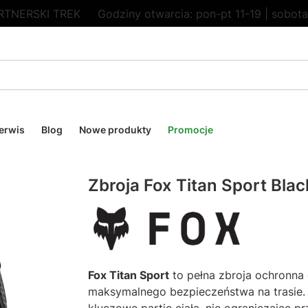
RTNERSKI TREK
Godziny otwarcia: pon-pt 11-19 | sobota
erwis
Blog
Nowe produkty
Promocje
Zbroja Fox Titan Sport Bla
Fox Titan Sport
to pełna zbroja ochronna 
maksymalnego bezpieczeństwa na trasie. 
kluczowe partie ciała, nie ograniczając 