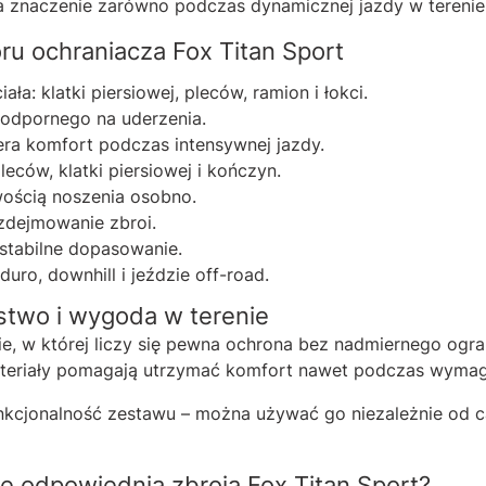
 znaczenie zarówno podczas dynamicznej jazdy w terenie, 
ru ochraniacza Fox Titan Sport
ała: klatki piersiowej, pleców, ramion i łokci.
odpornego na uderzenia.
ra komfort podczas intensywnej jazdy.
eców, klatki piersiowej i kończyn.
ością noszenia osobno.
 zdejmowanie zbroi.
tabilne dopasowanie.
uro, downhill i jeździe off-road.
stwo i wygoda w terenie
ie, w której liczy się pewna ochrona bez nadmiernego ogr
ateriały pomagają utrzymać komfort nawet podczas wymag
cjonalność zestawu – można używać go niezależnie od całe
e odpowiednia zbroja Fox Titan Sport?