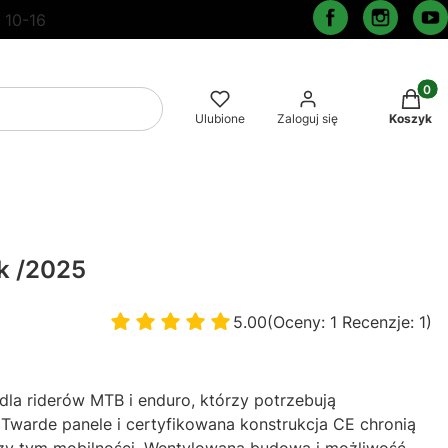
 10-16
Produkt
Wyczyść
Szukaj
Ulubione
Zaloguj się
Koszyk
ck /2025
5.00
(Oceny: 1 Recenzje: 1)
Przejdź do sekcji Opinie
dla riderów MTB i enduro, którzy potrzebują
Twarde panele i certyfikowana konstrukcja CE chronią
przy tym mobilności. Wentylowana budowa i możliwość