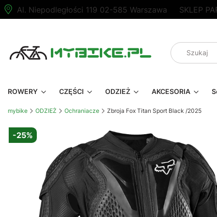
Al. Niepodległości 119 02-585 Warszawa
SKLEP PA
ROWERY
CZĘŚCI
ODZIEŻ
AKCESORIA
S
mybike
ODZIEŻ
Ochraniacze
Zbroja Fox Titan Sport Black /2025
-25%