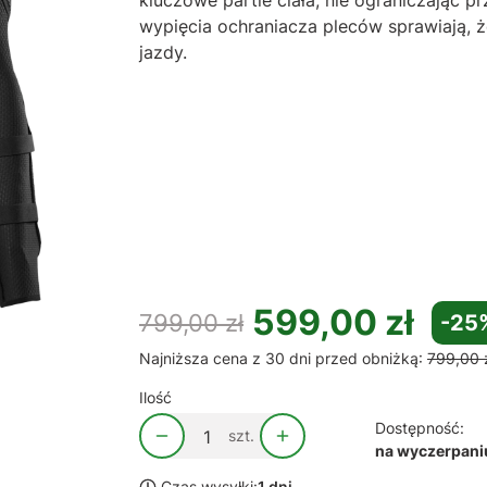
wypięcia ochraniacza pleców sprawiają,
jazdy.
Wybierz wariant produktu:
Poszczególne warianty mogą różnić się ceną
*
Rozmiar
Wybierz
599,00 zł
799,00 zł
-25
Najniższa cena z 30 dni przed obniżką:
799,00 
Ilość
Dostępność:
szt.
na wyczerpani
Czas wysyłki:
1 dni