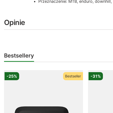
Przeznaczenie: MTB, enduro, downhill,
Opinie
Bestsellery
-25%
-31%
Bestseller