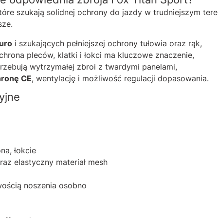
óre szukają solidnej ochrony do jazdy w trudniejszym ter
sze.
uro
i szukających pełniejszej ochrony tułowia oraz rąk,
ochrona pleców, klatki i łokci ma kluczowe znaczenie,
rzebują wytrzymałej zbroi z twardymi panelami,
hronę CE
, wentylację i możliwość regulacji dopasowania.
yjne
na, łokcie
raz elastyczny materiał mesh
wością noszenia osobno