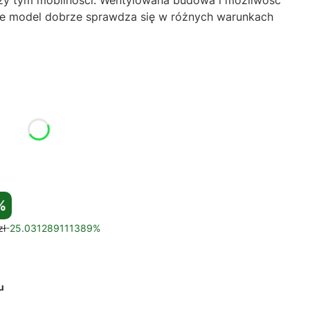
 że model dobrze sprawdza się w różnych warunkach
%
zł
-25.031289111389%
u