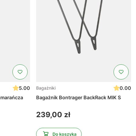
5.00
0.00
Bagażniki
Pomarańcza
Bagażnik Bontrager BackRack MIK S
Cena
239,00 zł
Do koszyka