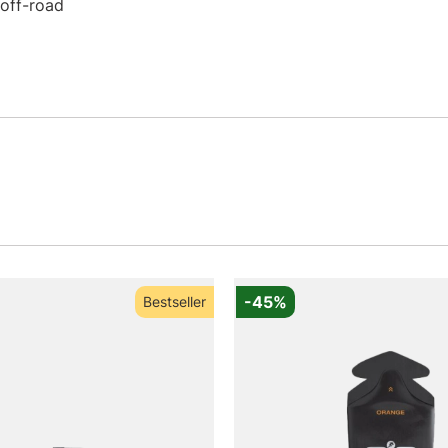
 off-road
-45%
Bestseller