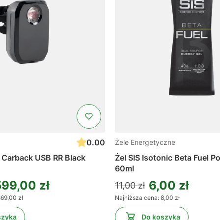
0.00
Żele Energetyczne
 Carback USB RR Black
Żel SIS Isotonic Beta Fuel 
60ml
599,00 zł
6,00 zł
11,00 zł
69,00 zł
Najniższa cena:
8,00 zł
szyka
Do koszyka