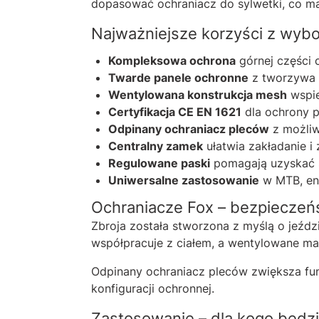
dopasować ochraniacz do sylwetki, co ma
Najważniejsze korzyści z wybo
Kompleksowa ochrona
górnej części ci
Twarde panele ochronne
z tworzywa 
Wentylowana konstrukcja mesh
wspie
Certyfikacja CE EN 1621
dla ochrony pl
Odpinany ochraniacz pleców
z możliw
Centralny zamek
ułatwia zakładanie i
Regulowane paski
pomagają uzyskać s
Uniwersalne zastosowanie
w MTB, end
Ochraniacze Fox – bezpieczeń
Zbroja została stworzona z myślą o jeźdz
współpracuje z ciałem, a wentylowane m
Odpinany ochraniacz pleców zwiększa funk
konfiguracji ochronnej.
Zastosowanie – dla kogo będzi