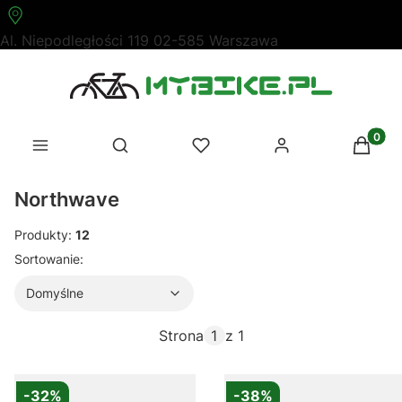
SKLEP PARTNERSKI TREK
Produk
Otwórz wyszukiwarkę
Northwave
Produkty:
12
Lista produktów
Domyślne
Sortowanie:
Domyślne
Strona
z 1
-32%
-38%