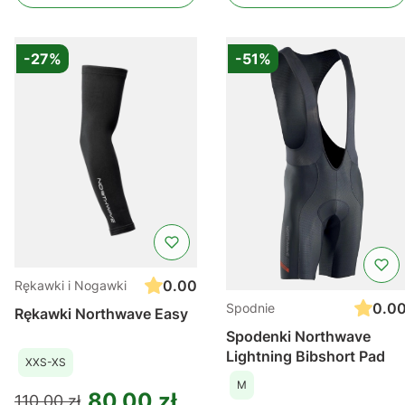
-27%
-51%
0.00
Rękawki i Nogawki
0.0
Spodnie
Rękawki Northwave Easy
Spodenki Northwave
Lightning Bibshort Pad
XXS-XS
M
80,00 zł
110,00 zł