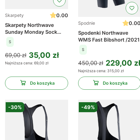
0.00
Skarpety
0.0
Spodnie
Skarpety Northwave
Sunday Monday Sock
Spodenki Northwave
Black
WMS Fast Bibshort /2021
S
S
35,00 zł
69,00 zł
229,00 z
450,00 zł
Najniższa cena:
69,00 zł
Najniższa cena:
315,00 zł
Do koszyka
Do koszyka
-30%
-49%