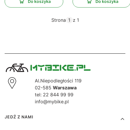
Do koszyka
Do koszyka
Strona
z 1
Al.Niepodległości 119
02-585
Warszawa
tel: 22 844 99 99
info@mybike.pl
Linki w stopce
JEDŹ Z NAMI