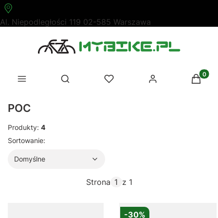
Al. Niepodległości 119 02-585 Warszawa
Produk
Otwórz wyszukiwarkę
POC
Produkty:
4
Lista produktów
Domyślne
Sortowanie:
Domyślne
Strona
z 1
-30%