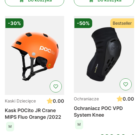
-30%
-50%
Bestseller
0.00
Ochraniacze
0.00
Kaski Dziecięce
Ochraniacz POC VPD
Kask POCito JR Crane
System Knee
MIPS Fluo Orange /2022
M
M