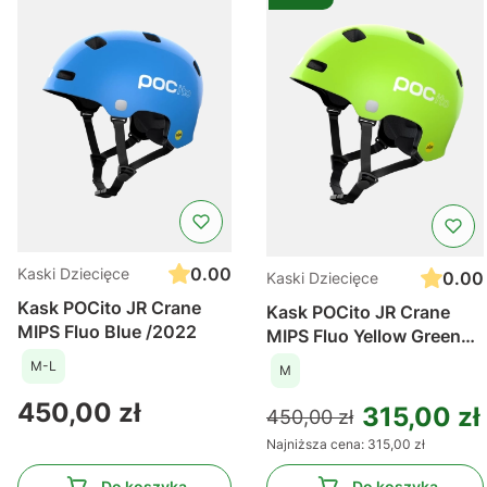
0.00
Kaski Dziecięce
0.00
Kaski Dziecięce
Kask POCito JR Crane
Kask POCito JR Crane
MIPS Fluo Blue /2022
MIPS Fluo Yellow Green
/2022
M-L
M
Cena
450,00 zł
315,00 zł
450,00 zł
Najniższa cena:
315,00 zł
Do koszyka
Do koszyka